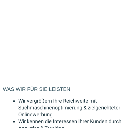
Ihres Google-Business-Accounts oder die
Entwicklung Ihres gesamten
Markenauftritts brauchen, wir sind für Ihr
persönliches Anliegen da.
Ob Web, Print oder Beratung, mit uns finden
Sie Ihren Ansprechpartner um jetzt digital
präsent zu sein.
WAS WIR FÜR SIE LEISTEN
Wir vergrößern Ihre Reichweite mit
Suchmaschinenoptimierung & zielgerichteter
Onlinewerbung.
Wir kennen die Interessen Ihrer Kunden durch